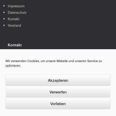
Impressum
Datenschutz
Kontakt
Vorstand
Kontakt
Kleingartenverein Heidehöhe e.V.
Moosweg 15
Wir verwenden Cookies, um unsere Website und unseren Service zu
51377 Leverkusen
optimieren.
E-Mail: kgv-heidehoehe {at} netcologne.de
Akzeptieren
© 2026 KGV-Heidehoehe e.V. Alle Rechte vorbehalten.
Verwerfen
Datenschutzerklärung
Vorlieben
Ein Theme von
SiteOrigin